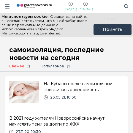
Информационный портал "ГазетаНоворос.ру"
Поиск
Навигация сайта
82,17
94,84
Мы используем cookie.
Оставаясь на сайте,
Все новости
Новости России
Польза
вы соглашаетесь с тем, что мы обрабатываем
ваши персональные данные с
использованием метрик Яндекс
Принять
Метрика,top.mail.ru, LiveInternet.
Главная
# самоизоляция
самоизоляция, последние
новости на сегодня
Свежее
Популярное
На Кубани после самоизоляции
повысилась рождаемость
23.05.21, 10:30
В 2021 году жителям Новороссийска начнут
начислять пени за долги по ЖКХ
27.11.20, 10:30