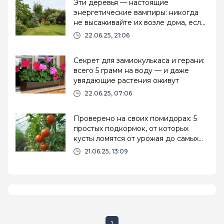
Эти деревья — настоящие
энергетические вампиры: никогда
не высаживайте их возле дома, если
дорожите благополучием
22.06.25, 21:06
Секрет для замиокулькаса и герани:
всего 5 грамм на воду — и даже
увядающие растения оживут
22.06.25, 07:06
Проверено на своих помидорах: 5
простых подкормок, от которых
кусты ломятся от урожая до самых
заморозков
21.06.25, 13:09
1