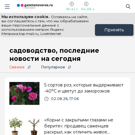
Информационный портал "ГазетаНоворос.ру"
Поиск
Навигация сайта
81,41
94,06
Мы используем cookie.
Оставаясь на сайте,
Все новости
Новости России
Польза
вы соглашаетесь с тем, что мы обрабатываем
ваши персональные данные с
использованием метрик Яндекс
Принять
Метрика,top.mail.ru, LiveInternet.
Главная
# садоводство
садоводство, последние
новости на сегодня
Свежее
Популярное
5 сортов роз, которые выдерживают
-40°C и цветут до заморозков
02.08.26, 17:06
«Корни с закрытыми глазами не
берите»: продавец саженцев
раскрыл, как отличить живое