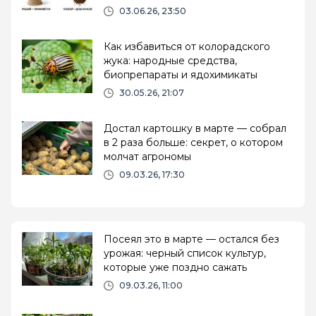
растение от мертвого
03.06.26, 23:50
Как избавиться от колорадского
жука: народные средства,
биопрепараты и ядохимикаты
30.05.26, 21:07
Достал картошку в марте — собрал
в 2 раза больше: секрет, о котором
молчат агрономы
09.03.26, 17:30
Посеял это в марте — остался без
урожая: черный список культур,
которые уже поздно сажать
09.03.26, 11:00