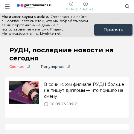
Информационный портал "ГазетаНоворос.ру"
Поиск
Навигация сайта
81,41
94,06
Мы используем cookie.
Оставаясь на сайте,
Все новости
Новости России
Польза
вы соглашаетесь с тем, что мы обрабатываем
ваши персональные данные с
использованием метрик Яндекс
Принять
Метрика,top.mail.ru, LiveInternet.
Главная
# РУДН
РУДН, последние новости на
сегодня
Свежее
Популярное
В сочинском филиале РУДН больше
не пишут дипломы — что пришло на
смену
01.07.26, 18:07