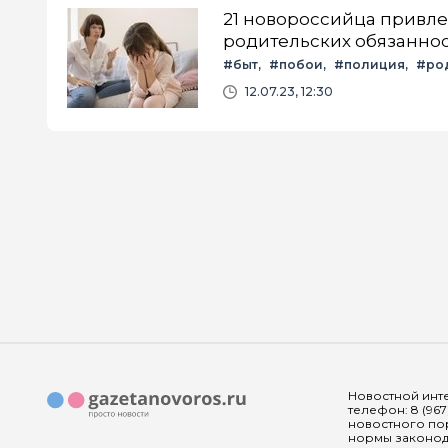
21 новороссийца привле
родительских обязанно
#быт
#побои
#полиция
#ро
12.07.23, 12:30
Новостной инте
телефон: 8 (967
новостного пор
нормы законода