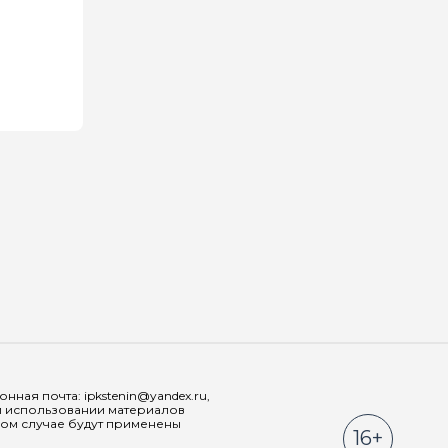
Мы в соц
ная почта: ipkstenin@yandex.ru,
При использовании материалов
ном случае будут применены
16+