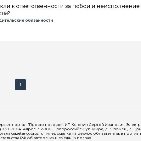
кли к ответственности за побои и неисполнение
стей
дительские обязанности
1
рнет-портал "Просто новости". ИП Кстенин Сергей Иванович. Электрон
) 930-71-04. Адрес: 353900, Новороссийск, ул. Мира, д. 3, помещ. 3. 
тала gazetanovoros.ru гиперссылка на ресурс обязательна, в против
тельства РФ об авторских и смежных правах.