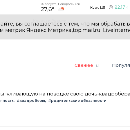
09 августа, Новороссийск
82,17
Курс ЦБ
27,6°
Новости России
айте, вы соглашаетесь с тем, что мы обрабаты
етрик Яндекс Метрика,top.mail.ru, LiveInterne
Свежее
Попул
 выгуливающую на поводке свою дочь-квадробер
енность
#квадроберы
#родительские обязанности