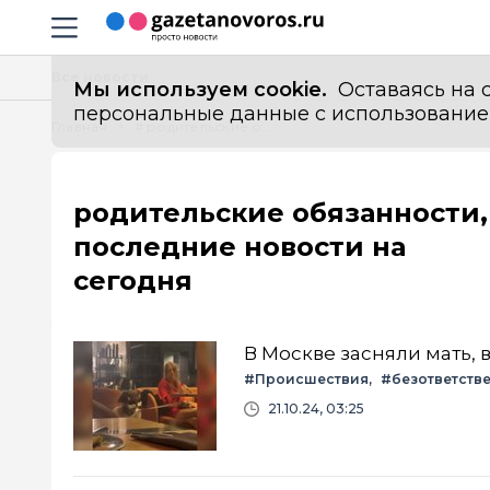
Информационный портал "ГазетаНоворос.ру"
Навигация сайта
Все новости
Мы используем cookie.
Оставаясь на с
персональные данные с использованием м
Главная
# родительские обязанности
родительские обязанности,
последние новости на
сегодня
В Москве засняли мать,
#Происшествия
#безответств
21.10.24, 03:25