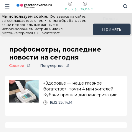
Информационный портал "ГазетаНоворос.ру"
Поиск
Навигация сайта
82,17
94,84
Мы используем cookie.
Оставаясь на сайте,
Все новости
Новости России
Польза
вы соглашаетесь с тем, что мы обрабатываем
ваши персональные данные с
использованием метрик Яндекс
Принять
Метрика,top.mail.ru, LiveInternet.
Главная
# профосмотры
профосмотры, последние
новости на сегодня
Свежее
Популярное
«Здоровье — наше главное
богатство»: почти 4 млн жителей
Кубани прошли диспансеризацию с
начала года
16.12.25, 14:14