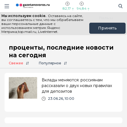
Информационный портал "ГазетаНоворос.ру"
Поиск
Навигация сайта
82,17
94,84
Мы используем cookie.
Оставаясь на сайте,
Все новости
Новости России
Польза
вы соглашаетесь с тем, что мы обрабатываем
ваши персональные данные с
использованием метрик Яндекс
Принять
Метрика,top.mail.ru, LiveInternet.
Главная
# проценты
проценты, последние новости
на сегодня
Свежее
Популярное
Вклады меняются: россиянам
рассказали о двух новых правилах
для депозитов
23.06.26, 10:00