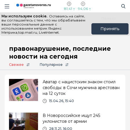
Информационный портал "ГазетаНоворос.ру"
Поиск
Навигация сайта
81,41
94,06
Мы используем cookie.
Оставаясь на сайте,
Все новости
Новости России
Польза
вы соглашаетесь с тем, что мы обрабатываем
ваши персональные данные с
использованием метрик Яндекс
Принять
Метрика,top.mail.ru, LiveInternet.
Главная
# правонарушение
правонарушение, последние
новости на сегодня
Свежее
Популярное
Аватар с нацистским знаком стоил
свободы: в Сочи мужчина арестован
на 12 суток
15.04.26, 15:40
В Новороссийске ищут 245
уклонистов от армии
28.11.21, 16:00