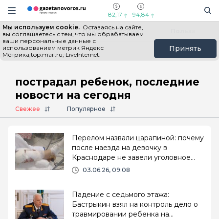
Информационный портал "ГазетаНоворос.ру"
Поиск
Навигация сайта
82,17
94,84
Мы используем cookie.
Оставаясь на сайте,
Все новости
Новости России
Польза
вы соглашаетесь с тем, что мы обрабатываем
ваши персональные данные с
использованием метрик Яндекс
Принять
Метрика,top.mail.ru, LiveInternet.
Главная
# пострадал ребенок
пострадал ребенок, последние
новости на сегодня
Свежее
Популярное
Перелом назвали царапиной: почему
после наезда на девочку в
Краснодаре не завели уголовное
дело
03.06.26, 09:08
Падение с седьмого этажа:
Бастрыкин взял на контроль дело о
травмировании ребенка на