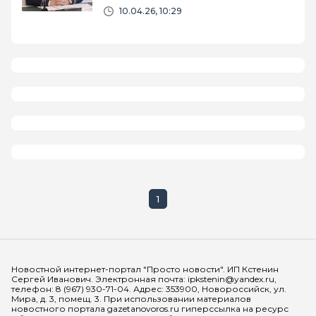
недострое в Сочи
10.04.26, 10:29
1
Мы в социальных сетях
Новостной интернет-портал "Просто новости". ИП Кстенин
Сергей Иванович. Электронная почта: ipkstenin@yandex.ru,
телефон: 8 (967) 930-71-04. Адрес: 353900, Новороссийск, ул.
Мира, д. 3, помещ. 3. При использовании материалов
новостного портала gazetanovoros.ru гиперссылка на ресурс