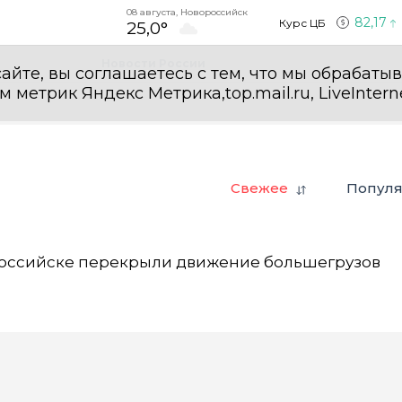
08 августа, Новороссийск
82,17
Курс ЦБ
25,0°
Новости России
айте, вы соглашаетесь с тем, что мы обрабаты
етрик Яндекс Метрика,top.mail.ru, LiveInterne
Свежее
Попул
ороссийске перекрыли движение большегрузов