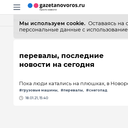
Информационный портал "ГазетаНоворос.ру"
Навигация сайта
Все новости
Мы используем cookie.
Оставаясь на с
персональные данные с использованием м
Главная
# перевалы
перевалы, последние
новости на сегодня
Пока люди катались на плюшках, в Нов
#грузовые машины
#перевалы
#снегопад
18.01.21, 15:40