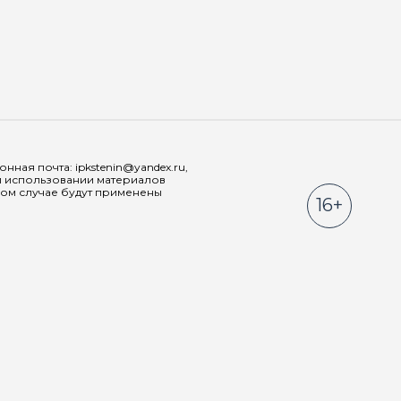
Мы в соц
ная почта: ipkstenin@yandex.ru,
При использовании материалов
ном случае будут применены
16+