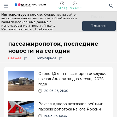
Информационный портал "ГазетаНоворос.ру"
Поиск
Навигация сайта
81,41
94,06
Мы используем cookie.
Оставаясь на сайте,
Все новости
Новости России
Польза
вы соглашаетесь с тем, что мы обрабатываем
ваши персональные данные с
использованием метрик Яндекс
Принять
Метрика,top.mail.ru, LiveInternet.
Главная
# пассажиропоток
пассажиропоток, последние
новости на сегодня
Свежее
Популярное
Около 1,6 млн пассажиров обслужил
вокзал Адлера за два месяца 2026
года
20.05.26, 21:00
Вокзал Адлера возглавил рейтинг
пассажиропотока на юге России
19.03.26, 10:34