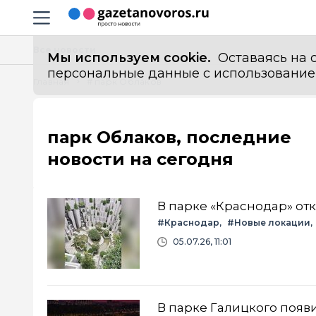
Информационный портал "ГазетаНоворос.ру"
Навигация сайта
Все новости
Мы используем cookie.
Оставаясь на с
персональные данные с использованием м
Главная
# парк Облаков
парк Облаков, последние
новости на сегодня
В парке «Краснодар» от
#Краснодар
#Новые локации
05.07.26, 11:01
В парке Галицкого появ