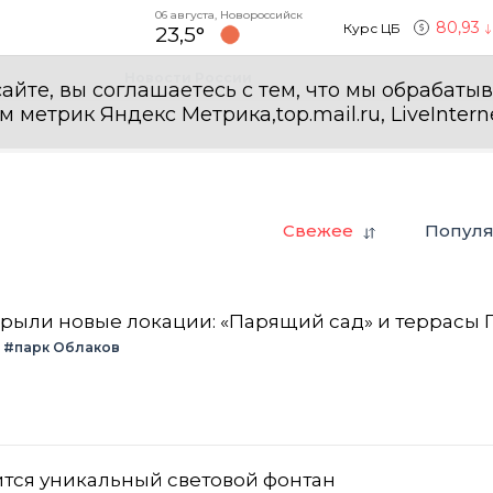
06 августа, Новороссийск
80,93
Курс ЦБ
23,5°
Новости России
айте, вы соглашаетесь с тем, что мы обрабаты
етрик Яндекс Метрика,top.mail.ru, LiveInterne
Свежее
Попул
крыли новые локации: «Парящий сад» и террасы 
#парк Облаков
ится уникальный световой фонтан