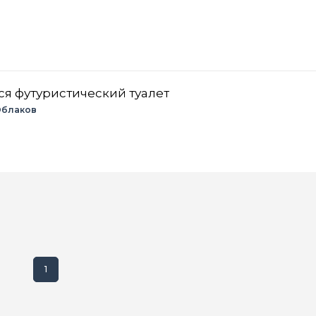
ся футуристический туалет
Облаков
1