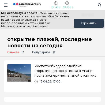
Информационный портал "ГазетаНоворос.ру"
Поиск
Навигация сайта
81,41
94,06
Мы используем cookie.
Оставаясь на сайте,
Все новости
Новости России
Польза
вы соглашаетесь с тем, что мы обрабатываем
ваши персональные данные с
использованием метрик Яндекс
Принять
Метрика,top.mail.ru, LiveInternet.
Главная
# открытие пляжей
открытие пляжей, последние
новости на сегодня
Свежее
Популярное
Роспотребнадзор одобрил
открытие детского пляжа в Анапе
после экспериментальной отсыпки
песка
13.04.26, 17:00