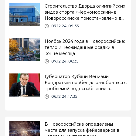
Строительство Дворца олимпийских
видов спорта «Черноморский» в
Новороссийске приостановлено до
весны 2025 года
07.12.24, 09:35
Ноябрь 2024 года в Новороссийске:
тепло и неожиданные осадки в
конце месяца
07.12.24, 06:35
Губернатор Кубани Вениамин
Кондратьев пообещал разобраться с
проблемой водоснабжения в
Новороссийске
06.12.24, 17:35
В Новороссийске определены
места для запуска фейерверков в