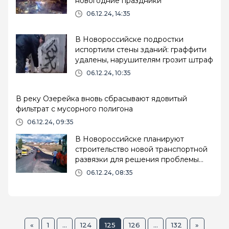
новогодние праздники
06.12.24, 14:35
В Новороссийске подростки
испортили стены зданий: граффити
удалены, нарушителям грозит штраф
06.12.24, 10:35
В реку Озерейка вновь сбрасывают ядовитый
фильтрат с мусорного полигона
06.12.24, 09:35
В Новороссийске планируют
строительство новой транспортной
развязки для решения проблемы
пробок
06.12.24, 08:35
«
1
...
124
125
126
...
132
»