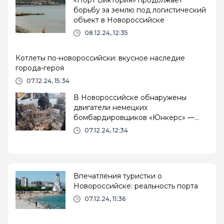
борьбу за землю под логистический
объект в Новороссийске
08.12.24, 12:35
Котлеты по-новороссийски: вкусное наследие
города-героя
07.12.24, 15:34
В Новороссийске обнаружены
двигатели немецких
бомбардировщиков «Юнкерс» —
уникальная находка для
07.12.24, 12:34
исторического музея
Впечатления туристки о
Новороссийске: реальность порта
07.12.24, 11:36