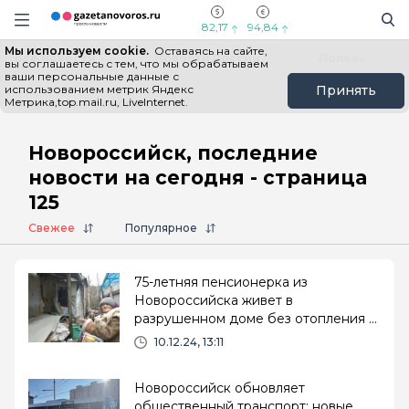
Информационный портал "ГазетаНоворос.ру"
Поиск
Навигация сайта
82,17
94,84
Мы используем cookie.
Оставаясь на сайте,
Все новости
Новости России
Польза
вы соглашаетесь с тем, что мы обрабатываем
ваши персональные данные с
использованием метрик Яндекс
Принять
Метрика,top.mail.ru, LiveInternet.
Главная
# Новороссийск
Новороссийск, последние
новости на сегодня - страница
125
Свежее
Популярное
75-летняя пенсионерка из
Новороссийска живет в
разрушенном доме без отопления и
воды
10.12.24, 13:11
Новороссийск обновляет
общественный транспорт: новые