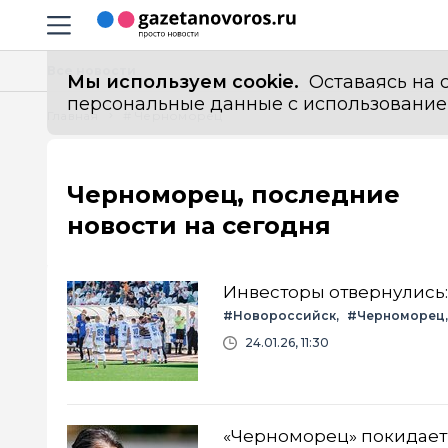
Информационный портал "ГазетаНоворос.ру"
Навигация сайта
Все новости
Мы используем cookie.
Оставаясь на с
персональные данные с использованием м
Главная
# Черноморец
Черноморец, последние
новости на сегодня
Инвесторы отвернулись:
#Новороссийск
#Черноморец
24.01.26, 11:30
«Черноморец» покидает 