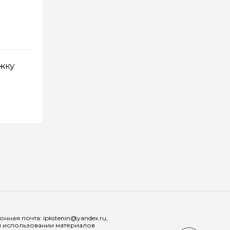
жку
Мы в соц
ная почта: ipkstenin@yandex.ru,
При использовании материалов