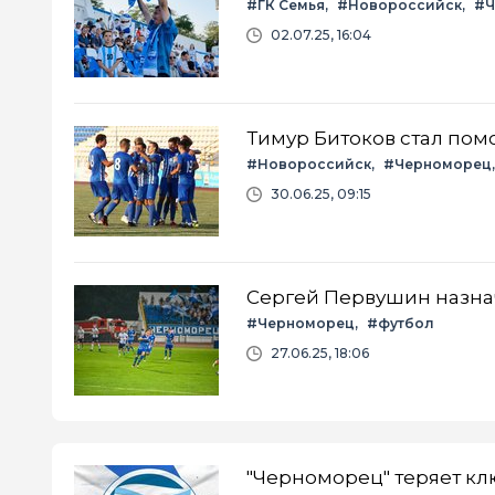
#ГК Семья
#Новороссийск
#Ч
02.07.25, 16:04
Тимур Битоков стал по
#Новороссийск
#Черноморец
30.06.25, 09:15
Сергей Первушин назна
#Черноморец
#футбол
27.06.25, 18:06
"Черноморец" теряет кл