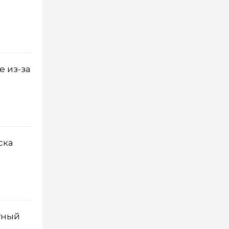
е из-за
ска
тный