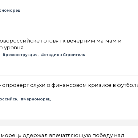
рноморец
Новороссийске готовят к вечерним матчам и
о уровня
#реконструкция
#стадион Строитель
опроверг слухи о финансовом кризисе в футбо
оссийск
#Черноморец
морец» одержал впечатляющую победу над