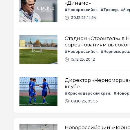
«Динамо»
#Новороссийск
#Тренер
#Че
30.12.25, 14:54
Стадион «Строитель» в 
соревнованиям высоког
#Новороссийск
#Черноморец
15.12.25, 20:12
Директор «Черноморца» 
клубе
#Краснодарский край
#Новор
08.10.25, 09:53
Новороссийский «Черно