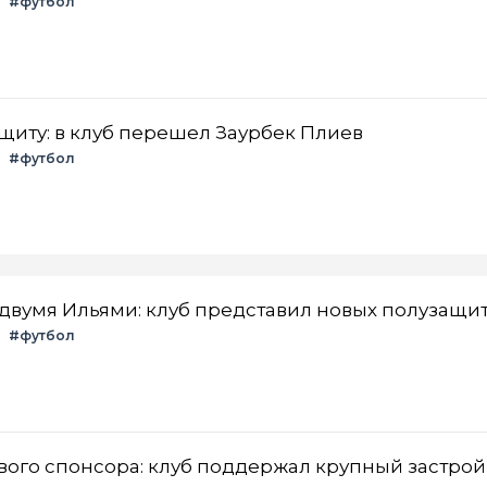
#футбол
щиту: в клуб перешел Заурбек Плиев
#футбол
двумя Ильями: клуб представил новых полузащи
#футбол
вого спонсора: клуб поддержал крупный застро