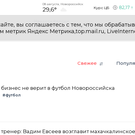
08 августа, Новороссийск
82,17
Курс ЦБ
29,6°
Новости России
айте, вы соглашаетесь с тем, что мы обрабаты
етрик Яндекс Метрика,top.mail.ru, LiveInterne
Свежее
Попул
 бизнес не верит в футбол Новороссийска
#футбол
тренер: Вадим Евсеев возглавит махачкалинско