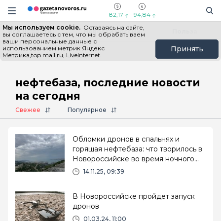
Информационный портал "ГазетаНоворос.ру"
Поиск
Навигация сайта
82,17
94,84
Мы используем cookie.
Оставаясь на сайте,
Все новости
Новости России
Польза
вы соглашаетесь с тем, что мы обрабатываем
ваши персональные данные с
использованием метрик Яндекс
Принять
Метрика,top.mail.ru, LiveInternet.
Главная
# нефтебаза
нефтебаза, последние новости
на сегодня
Свежее
Популярное
Обломки дронов в спальнях и
горящая нефтебаза: что творилось в
Новороссийске во время ночного
налета
14.11.25, 09:39
В Новороссийске пройдет запуск
дронов
01.03.24, 11:00