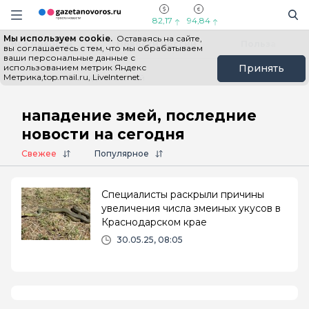
Информационный портал "ГазетаНоворос.ру"
Поиск
Навигация сайта
82,17
94,84
Мы используем cookie.
Оставаясь на сайте,
Все новости
Новости России
Польза
вы соглашаетесь с тем, что мы обрабатываем
ваши персональные данные с
использованием метрик Яндекс
Принять
Метрика,top.mail.ru, LiveInternet.
Главная
# нападение змей
нападение змей, последние
новости на сегодня
Свежее
Популярное
Специалисты раскрыли причины
увеличения числа змеиных укусов в
Краснодарском крае
30.05.25, 08:05