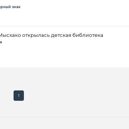
арный знак
 Мысхако открылась детская библиотека
а
1