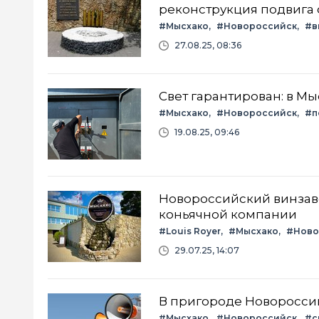
реконструкция подвига 
#Мысхако
#Новороссийск
#в
27.08.25, 08:36
Свет гарантирован: в М
#Мысхако
#Новороссийск
#п
19.08.25, 09:46
Новороссийский винзаво
коньячной компании
#Louis Royer
#Мысхако
#Ново
29.07.25, 14:07
В пригороде Новороссий
#Мысхако
#Новороссийск
#с