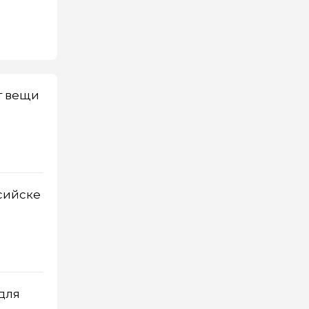
т вещи
сийске
для