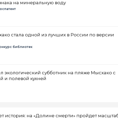
знака на минеральную воду
оспатент
хако стала одной из лучших в России по версии
онкурс библиотек
 экологический субботник на пляже Мысхако с
й и полевой кухней
т история: на «Долине смерти» пройдет масшта