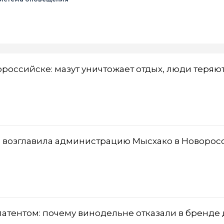
оссийске: мазут уничтожает отдых, люди теряю
ь возглавила администрацию Мысхако в Новорос
патентом: почему винодельне отказали в бренде 