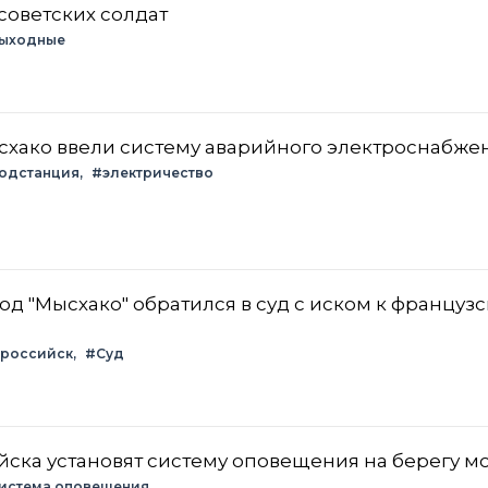
советских солдат
ыходные
ысхако ввели систему аварийного электроснабже
одстанция
#электричество
д "Мысхако" обратился в суд с иском к француз
российск
#Суд
ска установят систему оповещения на берегу м
истема оповещения