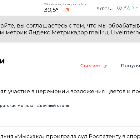
08 августа, Новороссийск
82,17
Курс ЦБ
30,5°
Новости России
айте, вы соглашаетесь с тем, что мы обрабаты
етрик Яндекс Метрика,top.mail.ru, LiveInterne
ти
Свежее
Попул
л участие в церемонии возложения цветов и по
ратская могила
#вечный огонь
ьня «Мысхако» проиграла суд Роспатенту в спор