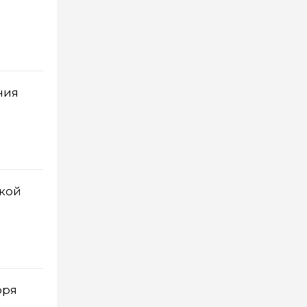
ния
ской
оря