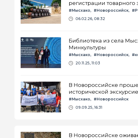
регистрации товарного 
#Мысхако
#Новороссийск
#Р
06.02.26, 08:32
Библиотека из села Мыс
Минкультуры
#Мысхако
#Новороссийск
#к
20.11.25, 11:03
В Новороссийске прошел
исторической экскурсие
#Мысхако
#Новороссийск
09.09.25, 16:31
В Новороссийске оживае