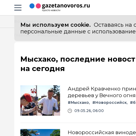
Информационный портал "ГазетаНоворос.ру"
Навигация сайта
Все новости
Мы используем cookie.
Оставаясь на с
персональные данные с использованием м
Главная
# Мысхако
Мысхако, последние новос
на сегодня
Андрей Кравченко приня
деревьев у Вечного огня
#Мысхако
#Новороссийск
#б
09.05.26, 06:00
Новороссийская винодел