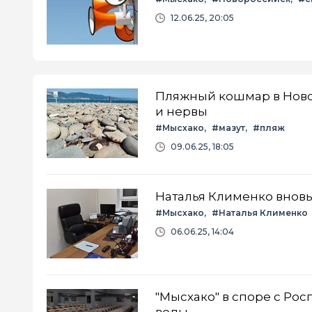
12.06.25, 20:05
Пляжный кошмар в Новор
и нервы
#Мысхако
#мазут
#пляж
09.06.25, 18:05
Наталья Клименко внов
#Мысхако
#Наталья Клименко
06.06.25, 14:04
"Мысхако" в споре с Рос
воды