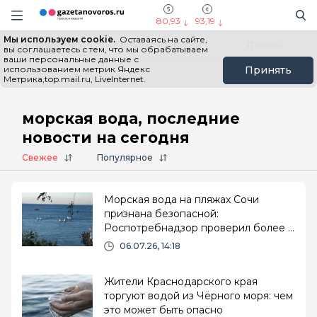
Информационный портал "ГазетаНоворос.ру"
Поиск
Навигация сайта
80,93
93,19
Мы используем cookie.
Оставаясь на сайте,
Все новости
Новости России
Польза
вы соглашаетесь с тем, что мы обрабатываем
ваши персональные данные с
использованием метрик Яндекс
Принять
Метрика,top.mail.ru, LiveInternet.
Главная
# морская вода
морская вода, последние
новости на сегодня
Свежее
Популярное
Морская вода на пляжах Сочи
признана безопасной:
Роспотребнадзор проверил более 3
тысяч проб
06.07.26, 14:18
Жители Краснодарского края
торгуют водой из Чёрного моря: чем
это может быть опасно