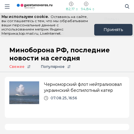
Информационный портал "ГазетаНоворос.ру"
Поиск
Навигация сайта
82,17
94,84
Мы используем cookie.
Оставаясь на сайте,
Все новости
Новости России
Польза
вы соглашаетесь с тем, что мы обрабатываем
ваши персональные данные с
использованием метрик Яндекс
Принять
Метрика,top.mail.ru, LiveInternet.
Главная
# Миноборона РФ
Миноборона РФ, последние
новости на сегодня
Свежее
Популярное
Черноморский флот нейтрализовал
украинский беспилотный катер
07.08.25, 16:56