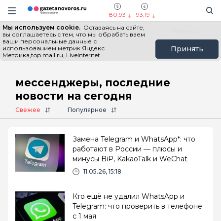
Информационный портал "ГазетаНоворос.ру"
Поиск
Навигация сайта
80,93
93,19
Мы используем cookie.
Оставаясь на сайте,
Все новости
Новости России
Польза
вы соглашаетесь с тем, что мы обрабатываем
ваши персональные данные с
использованием метрик Яндекс
Принять
Метрика,top.mail.ru, LiveInternet.
Главная
# мессенджеры
мессенджеры, последние
новости на сегодня
Свежее
Популярное
Замена Telegram и WhatsApp*: что
работают в России — плюсы и
минусы BiP, KakaoTalk и WeChat
11.05.26, 15:18
Кто ещё не удалил WhatsApp и
Telegram: что проверить в телефоне
с 1 мая