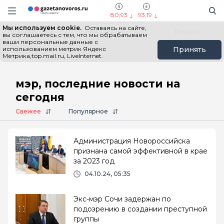
Информационный портал "ГазетаНоворос.ру"
Поиск
Навигация сайта
80,93
93,19
Мы используем cookie.
Оставаясь на сайте,
Все новости
Новости России
Польза
вы соглашаетесь с тем, что мы обрабатываем
ваши персональные данные с
использованием метрик Яндекс
Принять
Метрика,top.mail.ru, LiveInternet.
Главная
# мэр
мэр, последние новости на
сегодня
Свежее
Популярное
Администрация Новороссийска
признана самой эффективной в крае
за 2023 год
04.10.24, 05:35
Экс-мэр Сочи задержан по
подозрению в создании преступной
группы