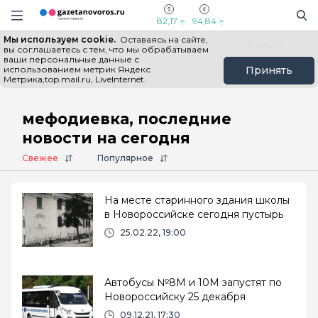
Информационный портал "ГазетаНоворос.ру"
Поиск
Навигация сайта
82,17
94,84
Мы используем cookie.
Оставаясь на сайте,
Все новости
Новости России
Польза
вы соглашаетесь с тем, что мы обрабатываем
ваши персональные данные с
использованием метрик Яндекс
Принять
Метрика,top.mail.ru, LiveInternet.
Главная
# мефодиевка
мефодиевка, последние
новости на сегодня
Свежее
Популярное
На месте старинного здания школы
в Новороссийске сегодня пустырь
25.02.22, 19:00
Автобусы №8М и 10М запустят по
Новороссийску 25 декабря
09.12.21, 17:30