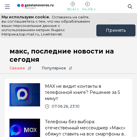
Информационный портал "ГазетаНоворос.ру"
Поиск
Навигация сайта
81,41
94,06
Мы используем cookie.
Оставаясь на сайте,
Все новости
Новости России
Польза
вы соглашаетесь с тем, что мы обрабатываем
ваши персональные данные с
использованием метрик Яндекс
Принять
Метрика,top.mail.ru, LiveInternet.
Главная
# макс
макс, последние новости на
сегодня
Свежее
Популярное
MAX не видит контакты в
телефонной книге? Решение за 5
минут
07.06.26, 23:10
Телефоны без выбора:
отечественный мессенджер «Макс»
обяжут ставить на все смартфоны в