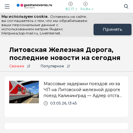
Информационный портал "ГазетаНоворос.ру"
Поиск
Навигация сайта
82,17
94,84
Мы используем cookie.
Оставаясь на сайте,
Все новости
Новости России
Польза
вы соглашаетесь с тем, что мы обрабатываем
ваши персональные данные с
использованием метрик Яндекс
Принять
Метрика,top.mail.ru, LiveInternet.
Главная
# Литовская Железная Дорога
Литовская Железная Дорога,
последние новости на сегодня
Свежее
Популярное
Массовые задержки поездов: из-за
ЧП на Литовской железной дороге
поезд Калининград — Адлер отстает
от расписания
03.05.26, 13:45