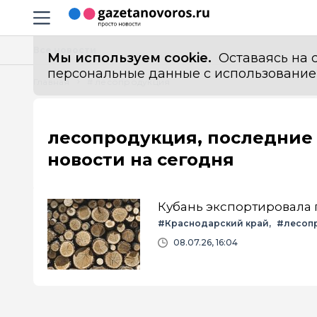
Информационный портал "ГазетаНоворос.ру"
Навигация сайта
Все новости
Мы используем cookie.
Оставаясь на с
персональные данные с использованием м
Главная
# лесопродукция
лесопродукция, последние
новости на сегодня
Кубань экспортировала п
#Краснодарский край
#лесоп
08.07.26, 16:04