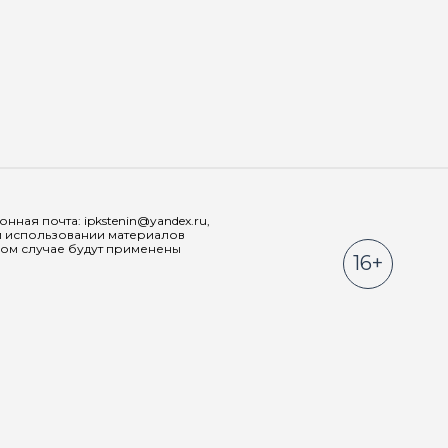
Мы в соц
ная почта: ipkstenin@yandex.ru,
При использовании материалов
ном случае будут применены
16+