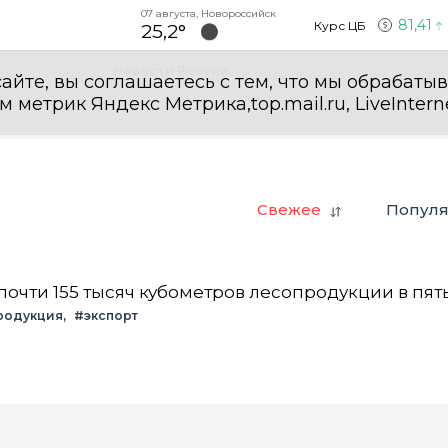
07 августа, Новороссийск
81,41
Курс ЦБ
25,2°
Новости России
айте, вы соглашаетесь с тем, что мы обрабаты
етрик Яндекс Метрика,top.mail.ru, LiveInterne
Свежее
Попул
очти 155 тысяч кубометров лесопродукции в пят
родукция
#экспорт