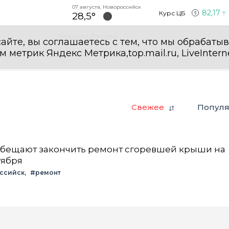
07 августа, Новороссийск
82,17
Курс ЦБ
28,5°
Новости России
айте, вы соглашаетесь с тем, что мы обрабаты
етрик Яндекс Метрика,top.mail.ru, LiveInterne
Свежее
Попул
обещают закончить ремонт сгоревшей крыши на
тября
ссийск
#ремонт