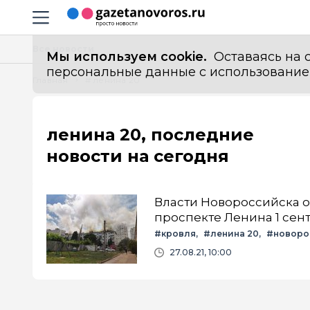
Информационный портал "ГазетаНоворос.ру"
Навигация сайта
Все новости
Мы используем cookie.
Оставаясь на с
персональные данные с использованием м
Главная
# ленина 20
ленина 20, последние
новости на сегодня
Власти Новороссийска 
проспекте Ленина 1 сен
#кровля
#ленина 20
#новоро
27.08.21, 10:00