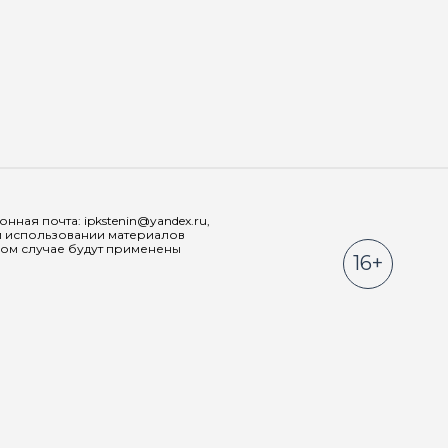
Мы в соц
ная почта: ipkstenin@yandex.ru,
При использовании материалов
ном случае будут применены
16+