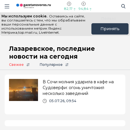
Информационный портал "ГазетаНоворос.ру"
Поиск
Навигация сайта
82,17
94,84
Мы используем cookie.
Оставаясь на сайте,
Все новости
Новости России
Польза
вы соглашаетесь с тем, что мы обрабатываем
ваши персональные данные с
использованием метрик Яндекс
Принять
Метрика,top.mail.ru, LiveInternet.
Главная
# Лазаревское
Лазаревское, последние
новости на сегодня
Свежее
Популярное
В Сочи молния ударила в кафе на
Судоверфи: огонь уничтожил
несколько заведений
05.07.26, 09:54