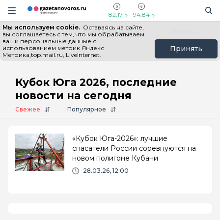
Информационный портал "ГазетаНоворос.ру"
Поиск
Навигация сайта
82,17
94,84
Мы используем cookie.
Оставаясь на сайте,
Все новости
Новости России
Польза
вы соглашаетесь с тем, что мы обрабатываем
ваши персональные данные с
использованием метрик Яндекс
Принять
Метрика,top.mail.ru, LiveInternet.
Главная
# Кубок Юга 2026
Кубок Юга 2026, последние
новости на сегодня
Свежее
Популярное
«Кубок Юга-2026»: лучшие
спасатели России соревнуются на
новом полигоне Кубани
28.03.26, 12:00