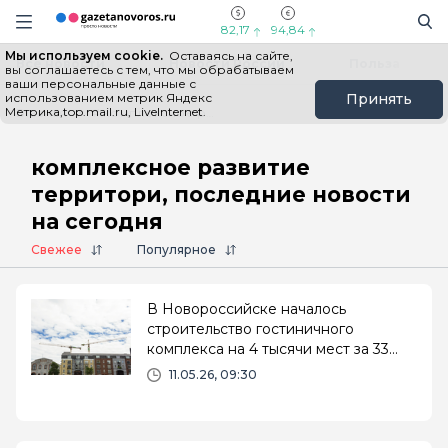
Информационный портал "ГазетаНоворос.ру"
Поиск
Навигация сайта
82,17
94,84
Мы используем cookie.
Оставаясь на сайте,
Все новости
Новости России
Польза
вы соглашаетесь с тем, что мы обрабатываем
ваши персональные данные с
использованием метрик Яндекс
Принять
Метрика,top.mail.ru, LiveInternet.
Главная
# комплексное развитие территори
комплексное развитие
территори, последние новости
на сегодня
Свежее
Популярное
В Новороссийске началось
строительство гостиничного
комплекса на 4 тысячи мест за 33
млрд рублей
11.05.26, 09:30