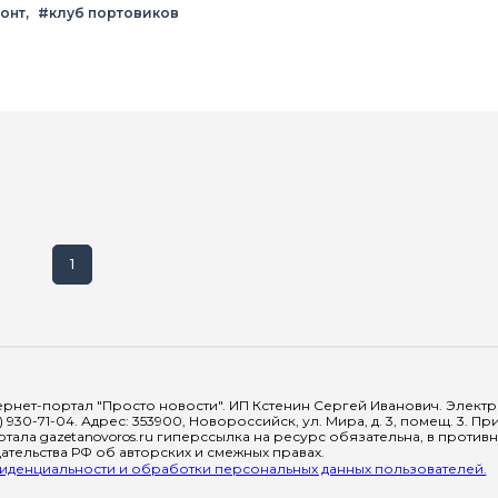
онт
#клуб портовиков
1
рнет-портал "Просто новости". ИП Кстенин Сергей Иванович. Электрон
) 930-71-04. Адрес: 353900, Новороссийск, ул. Мира, д. 3, помещ. 3. 
тала gazetanovoros.ru гиперссылка на ресурс обязательна, в против
тельства РФ об авторских и смежных правах.
денциальности и обработки персональных данных пользователей.