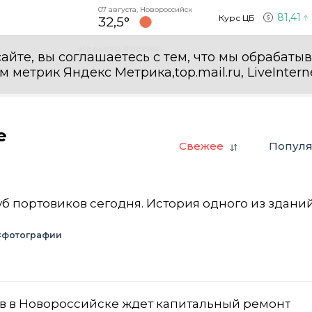
07 августа, Новороссийск
81,41
Курс ЦБ
32,5°
Новости России
айте, вы соглашаетесь с тем, что мы обрабаты
етрик Яндекс Метрика,top.mail.ru, LiveInterne
е
Свежее
Попул
луб портовиков сегодня. История одного из здани
#фотографии
в в Новороссийске ждет капитальный ремонт