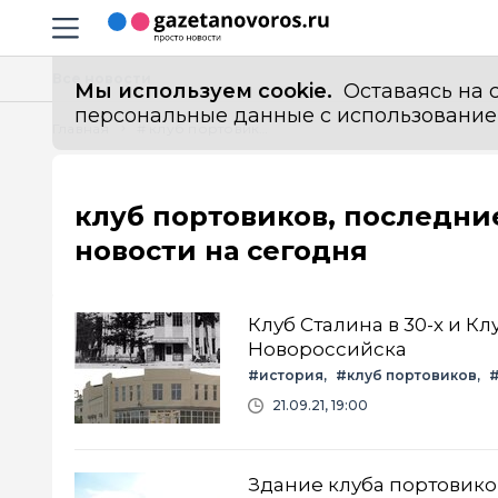
Информационный портал "ГазетаНоворос.ру"
Навигация сайта
Все новости
Мы используем cookie.
Оставаясь на с
персональные данные с использованием м
Главная
# клуб портовиков
клуб портовиков, последни
новости на сегодня
Клуб Сталина в 30-х и К
Новороссийска
#история
#клуб портовиков
21.09.21, 19:00
Здание клуба портовико