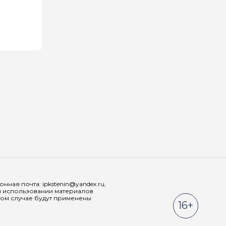
Мы в соц
ная почта: ipkstenin@yandex.ru,
При использовании материалов
ном случае будут применены
16+