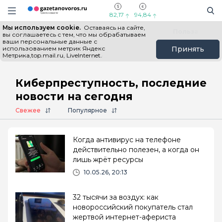
Информационный портал "ГазетаНоворос.ру"
Поиск
Навигация сайта
82,17
94,84
Мы используем cookie.
Оставаясь на сайте,
Все новости
Новости России
Польза
вы соглашаетесь с тем, что мы обрабатываем
ваши персональные данные с
использованием метрик Яндекс
Принять
Метрика,top.mail.ru, LiveInternet.
Главная
# Киберпреступность
Киберпреступность, последние
новости на сегодня
Свежее
Популярное
Когда антивирус на телефоне
действительно полезен, а когда он
лишь жрёт ресурсы
10.05.26, 20:13
32 тысячи за воздух: как
новороссийский покупатель стал
жертвой интернет-афериста