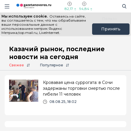
Информационный портал "ГазетаНоворос.ру"
Поиск
Навигация сайта
82,17
94,84
Мы используем cookie.
Оставаясь на сайте,
Все новости
Новости России
Польза
вы соглашаетесь с тем, что мы обрабатываем
ваши персональные данные с
использованием метрик Яндекс
Принять
Метрика,top.mail.ru, LiveInternet.
Главная
# Казачий рынок
Казачий рынок, последние
новости на сегодня
Свежее
Популярное
Кровавая цена суррогата: в Сочи
задержаны торговки смертью после
гибели 11 человек
08.08.25, 18:02