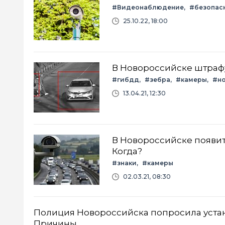
#Видеонаблюдение
#безопас
25.10.22, 18:00
В Новороссийске штраф
#гибдд
#зебра
#камеры
#н
13.04.21, 12:30
В Новороссийске появит
Когда?
#знаки
#камеры
02.03.21, 08:30
Полиция Новороссийска попросила уста
Причины