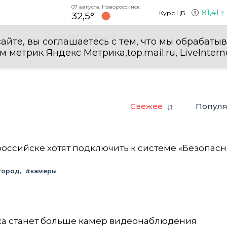
07 августа, Новороссийск
81,41
Курс ЦБ
32,5°
Новости России
айте, вы соглашаетесь с тем, что мы обрабаты
етрик Яндекс Метрика,top.mail.ru, LiveInterne
и
Свежее
Попул
оссийске хотят подключить к системе «Безопас
город
#камеры
ка станет больше камер видеонаблюдения