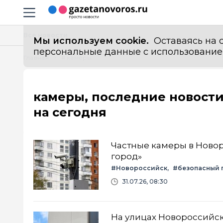
Информационный портал "ГазетаНоворос.ру"
Навигация сайта
Все новости
Мы используем cookie.
Оставаясь на с
персональные данные с использованием м
Главная
# камеры
камеры, последние новост
на сегодня
Частные камеры в Новор
город»
#Новороссийск
#безопасный 
31.07.26, 08:30
На улицах Новороссийс