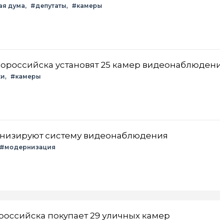
ая дума
#депутаты
#камеры
вороссийска установят 25 камер видеонаблюден
ки
#камеры
низируют систему видеонаблюдения
#модернизация
оссийска покупает 29 уличных камер