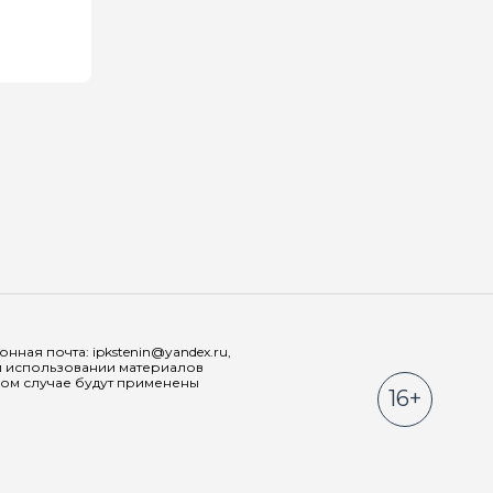
Мы в соц
ная почта: ipkstenin@yandex.ru,
При использовании материалов
ном случае будут применены
16+