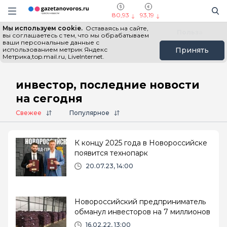
Информационный портал "ГазетаНоворос.ру"
Поиск
Навигация сайта
80,93
93,19
Мы используем cookie.
Оставаясь на сайте,
Все новости
Новости России
Польза
вы соглашаетесь с тем, что мы обрабатываем
ваши персональные данные с
использованием метрик Яндекс
Принять
Метрика,top.mail.ru, LiveInternet.
Главная
# инвестор
инвестор, последние новости
на сегодня
Свежее
Популярное
К концу 2025 года в Новороссийске
появится технопарк
20.07.23, 14:00
Новороссийский предприниматель
обманул инвесторов на 7 миллионов
16.02.22, 13:00