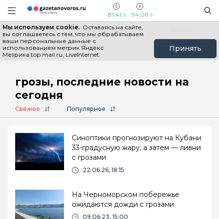
Информационный портал "ГазетаНоворос.ру"
Поиск
Навигация сайта
81,41
94,06
Мы используем cookie.
Оставаясь на сайте,
Все новости
Новости России
Польза
вы соглашаетесь с тем, что мы обрабатываем
ваши персональные данные с
использованием метрик Яндекс
Принять
Метрика,top.mail.ru, LiveInternet.
Главная
# грозы
грозы, последние новости на
сегодня
Свежее
Популярное
Синоптики прогнозируют на Кубани
33-градусную жару, а затем — ливни
с грозами
22.06.26, 18:15
На Черноморском побережье
ожидаются дожди с грозами
09.06.23, 15:00