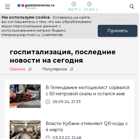
Информационный портал "ГазетаНоворос.ру"
Поиск
Навигация сайта
82,17
94,84
Мы используем cookie.
Оставаясь на сайте,
Все новости
Новости России
Польза
вы соглашаетесь с тем, что мы обрабатываем
ваши персональные данные с
использованием метрик Яндекс
Принять
Метрика,top.mail.ru, LiveInternet.
Главная
# госпитализация
госпитализация, последние
новости на сегодня
Свежее
Популярное
В Геленджике мотоциклист сорвался
с 50-метровой скалы и остался жив
26.09.24, 21:33
Власти Кубани отменяют QR-коды с
4 марта
03.03.22, 12:48