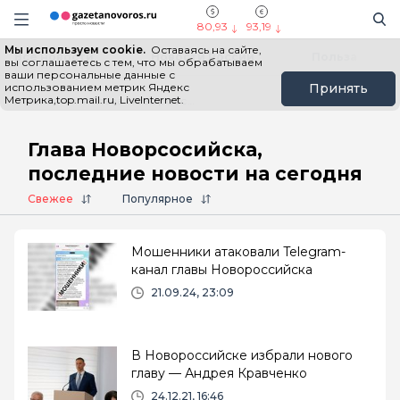
Информационный портал "ГазетаНоворос.ру"
Поиск
Навигация сайта
80,93
93,19
Мы используем cookie.
Оставаясь на сайте,
Все новости
Новости России
Польза
вы соглашаетесь с тем, что мы обрабатываем
ваши персональные данные с
использованием метрик Яндекс
Принять
Метрика,top.mail.ru, LiveInternet.
Главная
# Глава Новорсосийска
Глава Новорсосийска,
последние новости на сегодня
Свежее
Популярное
Мошенники атаковали Telegram-
канал главы Новороссийска
21.09.24, 23:09
В Новороссийске избрали нового
главу — Андрея Кравченко
24.12.21, 16:46