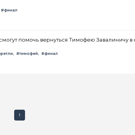
#финал
смогут помочь вернуться Тимофею Завалиничу в
зретли
#тимофей
#финал
1