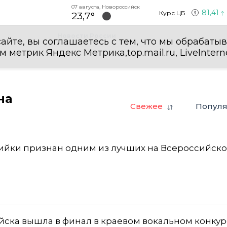
07 августа, Новороссийск
81,41
Курс ЦБ
23,7°
Новости России
айте, вы соглашаетесь с тем, что мы обрабаты
етрик Яндекс Метрика,top.mail.ru, LiveInterne
на
Свежее
Попул
ийки признан одним из лучших на Всероссийск
йска вышла в финал в краевом вокальном конкур