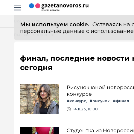
Информационный портал "ГазетаНоворос.ру"
Навигация сайта
Все новости
Мы используем cookie.
Оставаясь на с
персональные данные с использованием м
Главная
# финал
финал, последние новости 
сегодня
Рисунок юной новоросс
конкурсе
#конкурс
#рисунок
#финал
14.11.23, 10:00
Студентка из Новоросси