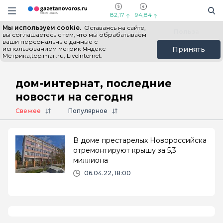
Информационный портал "ГазетаНоворос.ру"
Поиск
Навигация сайта
82,17
94,84
Мы используем cookie.
Оставаясь на сайте,
Все новости
Новости России
Польза
вы соглашаетесь с тем, что мы обрабатываем
ваши персональные данные с
использованием метрик Яндекс
Принять
Метрика,top.mail.ru, LiveInternet.
Главная
# дом-интернат
дом-интернат, последние
новости на сегодня
Свежее
Популярное
В доме престарелых Новороссийска
отремонтируют крышу за 5,3
миллиона
06.04.22, 18:00