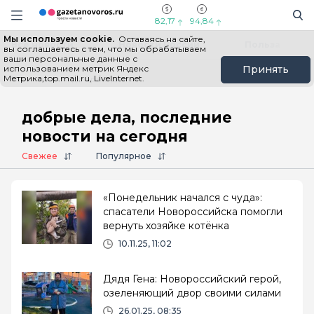
Информационный портал "ГазетаНоворос.ру"
Поиск
Навигация сайта
82,17
94,84
Мы используем cookie.
Оставаясь на сайте,
Все новости
Новости России
Польза
вы соглашаетесь с тем, что мы обрабатываем
ваши персональные данные с
использованием метрик Яндекс
Принять
Метрика,top.mail.ru, LiveInternet.
Главная
# добрые дела
добрые дела, последние
новости на сегодня
Свежее
Популярное
«Понедельник начался с чуда»:
спасатели Новороссийска помогли
вернуть хозяйке котёнка
10.11.25, 11:02
Дядя Гена: Новороссийский герой,
озеленяющий двор своими силами
26.01.25, 08:35