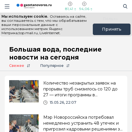
Информационный портал "ГазетаНоворос.ру"
Поиск
Навигация сайта
81,41
94,06
Мы используем cookie.
Оставаясь на сайте,
Все новости
Новости России
Польза
вы соглашаетесь с тем, что мы обрабатываем
ваши персональные данные с
использованием метрик Яндекс
Принять
Метрика,top.mail.ru, LiveInternet.
Главная
# Большая вода
Большая вода, последние
новости на сегодня
Свежее
Популярное
Количество незакрытых заявок на
прорывы труб снизилось со 120 до
27 — итоги программы в
Новороссийске
15.05.26, 22:07
Мэр Новороссийска потребовал
немедленно устранить 48 утечек и
пригрозил кадровыми решениями за