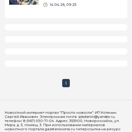
срыв программы «Большая вода»
14.04.26, 09:25
1
Мы в социальных сетях
Новостной интернет-портал "Просто новости". ИП Кстенин
Сергей Иванович. Электронная почта: ipkstenin@yandex.ru,
телефон: 8 (967) 930-71-04. Адрес: 353900, Новороссийск, ул.
Мира, д. 3, помещ. 3. При использовании материалов
новостного портала gazetanovoros.ru гиперссылка на ресурс