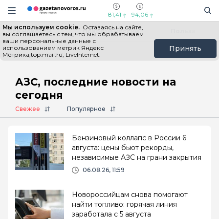
Информационный портал "ГазетаНоворос.ру"
Поиск
Навигация сайта
81,41
94,06
Мы используем cookie.
Оставаясь на сайте,
Все новости
Новости России
Польза
вы соглашаетесь с тем, что мы обрабатываем
ваши персональные данные с
использованием метрик Яндекс
Принять
Метрика,top.mail.ru, LiveInternet.
Главная
# АЗС
АЗС, последние новости на
сегодня
Свежее
Популярное
Бензиновый коллапс в России 6
августа: цены бьют рекорды,
независимые АЗС на грани закрытия
06.08.26, 11:59
Новороссийцам снова помогают
найти топливо: горячая линия
заработала с 5 августа