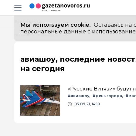
Информационный портал "ГазетаНоворос.ру"
Навигация сайта
Все новости
Мы используем cookie.
Оставаясь на с
персональные данные с использованием м
Главная
# авиашоу
авиашоу, последние новост
на сегодня
«Русские Витязи» будут 
#авиашоу
#день города
#мал
07.09.21, 14:18