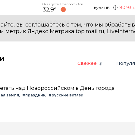
06 августа, Новороссийск
80,93
Курс ЦБ
32,9°
Новости России
айте, вы соглашаетесь с тем, что мы обрабаты
етрик Яндекс Метрика,top.mail.ru, LiveInterne
и
Свежее
Попул
летать над Новороссийском в День города
ая земля
#праздник
#русские витязи