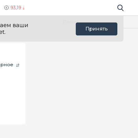
93,19
Поиск по 
Мы в с
Польза
ваем ваши
Принять
t.
ярное