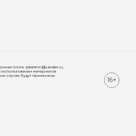
Мы в соц
ная почта: ipkstenin@yandex.ru,
При использовании материалов
ном случае будут применены
16+