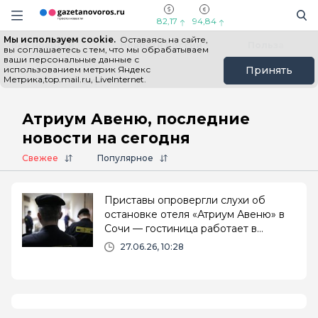
Информационный портал "ГазетаНоворос.ру"
Поиск
Навигация сайта
82,17
94,84
Мы используем cookie.
Оставаясь на сайте,
Все новости
Новости России
Польза
вы соглашаетесь с тем, что мы обрабатываем
ваши персональные данные с
использованием метрик Яндекс
Принять
Метрика,top.mail.ru, LiveInternet.
Главная
# Атриум Авеню
Атриум Авеню, последние
новости на сегодня
Свежее
Популярное
Приставы опровергли слухи об
остановке отеля «Атриум Авеню» в
Сочи — гостиница работает в
штатном режиме
27.06.26, 10:28