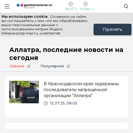
Информационный портал "ГазетаНоворос.ру"
Поиск
Навигация сайта
82,17
94,84
Мы используем cookie.
Оставаясь на сайте,
Все новости
Новости России
Польза
вы соглашаетесь с тем, что мы обрабатываем
ваши персональные данные с
использованием метрик Яндекс
Принять
Метрика,top.mail.ru, LiveInternet.
Главная
# Аллатра
Аллатра, последние новости на
сегодня
Свежее
Популярное
В Краснодарском крае задержаны
последователи запрещённой
организации "Аллатра"
12.07.25, 08:05