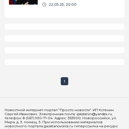
«наследие» предшественника
22.05.25, 20:00
1
Мы в социальных сетях
Новостной интернет-портал "Просто новости". ИП Кстенин
Сергей Иванович. Электронная почта: ipkstenin@yandex.ru,
телефон: 8 (967) 930-71-04. Адрес: 353900, Новороссийск, ул.
Мира, д. 3, помещ. 3. При использовании материалов
новостного портала gazetanovoros.ru гиперссылка на ресурс