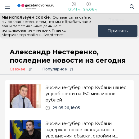
Информационный портал "ГазетаНоворос.ру"
Поиск
Навигация сайта
81,41
94,06
Мы используем cookie.
Оставаясь на сайте,
Все новости
Новости России
Польза
вы соглашаетесь с тем, что мы обрабатываем
ваши персональные данные с
использованием метрик Яндекс
Принять
Метрика,top.mail.ru, LiveInternet.
Главная
# Александр Нестеренко
Александр Нестеренко,
последние новости на сегодня
Свежее
Популярное
Экс-вице-губернатор Кубани нанёс
ущерб почти на 150 миллионов
рублей
29.05.26, 16:05
Экс-вице-губернатор Кубани
задержан после скандального
увольнения: обыски, стройки и