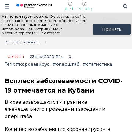
Информационный портал "ГазетаНоворос.ру"
Поиск
Навигация сайта
81,41
94,06
Мы используем cookie.
Оставаясь на сайте,
Все новости
Новости России
Польза
вы соглашаетесь с тем, что мы обрабатываем
ваши персональные данные с
использованием метрик Яндекс
Принять
Метрика,top.mail.ru, LiveInternet.
Главная
Лента новостей
Всплеск заболеваемости COVID-19 отмечается на Кубани
НОВОСТИ
23 июл 2020, 11:14
0+
Теги:
#коронавирус
#оперштаб
#статистика
Всплеск заболеваемости COVID-
19 отмечается на Кубани
В крае возвращаются к практике
еженедельного проведения заседаний
оперштаба.
Количество заболевших коронавирусом в