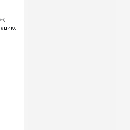
м;
тацию.