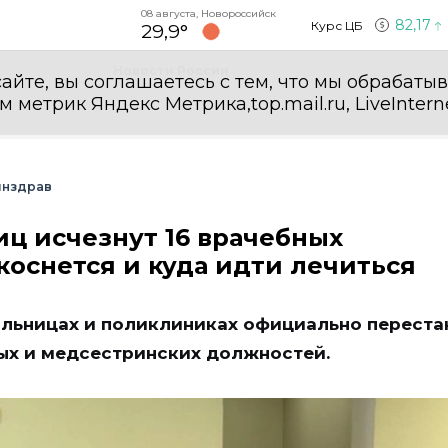
08 августа, Новороссийск
82,17
Курс ЦБ
29,9°
Новости России
айте, вы соглашаетесь с тем, что мы обрабаты
етрик Яндекс Метрика,top.mail.ru, LiveInterne
нздрав
иц исчезнут 16 врачебных
коснется и куда идти лечиться
больницах и поликлиниках официально переста
ых и медсестринских должностей.