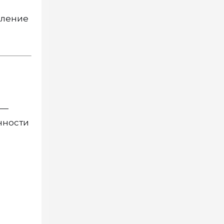
вление
 —
нности