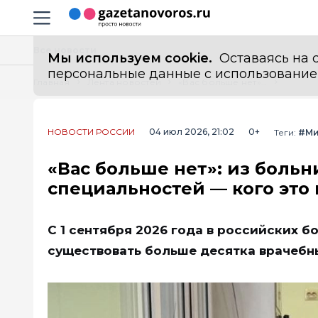
Информационный портал "ГазетаНоворос.ру"
Навигация сайта
Все новости
Мы используем cookie.
Оставаясь на с
персональные данные с использованием м
Главная
Лента новостей
«Вас больше нет»: из больниц исчезнут 16 врачебных специальностей — кого это коснется и куда идти лечиться
НОВОСТИ РОССИИ
04 июл 2026, 21:02
0+
Теги:
#Ми
«Вас больше нет»: из больн
специальностей — кого это 
С 1 сентября 2026 года в российских 
существовать больше десятка врачебн