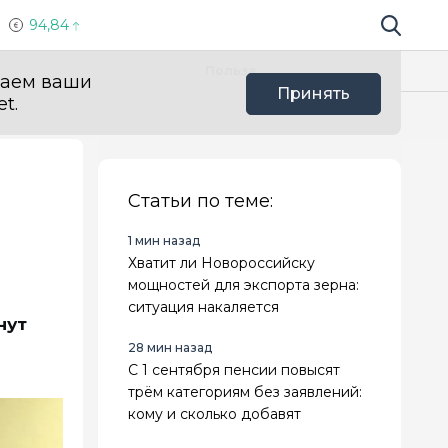
94,84
Поиск по 
Мы в с
Польза
ваем ваши
Принять
t.
Статьи по теме:
1 мин назад
Хватит ли Новороссийску
мощностей для экспорта зерна:
ситуация накаляется
нут
28 мин назад
С 1 сентября пенсии повысят
трём категориям без заявлений:
кому и сколько добавят