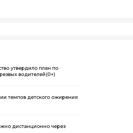
ство утвердило план по
резвых водителей
(0+)
нии темпов детского ожирения
ожно дистанционно через