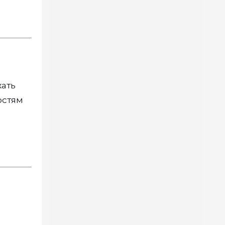
жать
остям