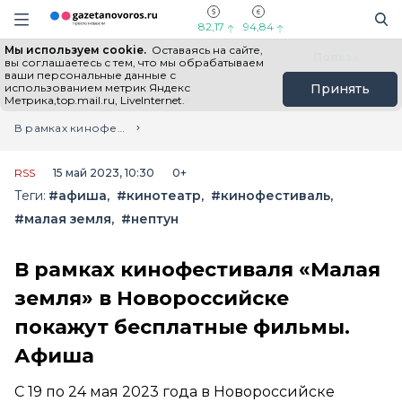
Информационный портал "ГазетаНоворос.ру"
Поиск
Навигация сайта
82,17
94,84
Мы используем cookie.
Оставаясь на сайте,
Все новости
Новости России
Польза
вы соглашаетесь с тем, что мы обрабатываем
ваши персональные данные с
использованием метрик Яндекс
Принять
Метрика,top.mail.ru, LiveInternet.
Главная
Лента новостей
В рамках кинофестиваля «Малая земля» в Новороссийске покажут бесплатные фильмы. Афиша
RSS
15 май 2023, 10:30
0+
Теги:
#афиша
#кинотеатр
#кинофестиваль
#малая земля
#нептун
В рамках кинофестиваля «Малая
земля» в Новороссийске
покажут бесплатные фильмы.
Афиша
C 19 по 24 мая 2023 года в Новороссийске