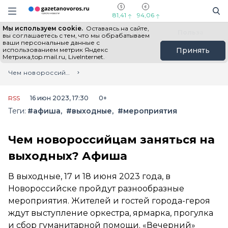
Информационный портал "ГазетаНоворос.ру"
Поиск
Навигация сайта
81,41
94,06
Мы используем cookie.
Оставаясь на сайте,
Все новости
Новости России
Польза
вы соглашаетесь с тем, что мы обрабатываем
ваши персональные данные с
использованием метрик Яндекс
Принять
Метрика,top.mail.ru, LiveInternet.
Главная
Лента новостей
Чем новороссийцам заняться на выходных? Афиша
RSS
16 июн 2023, 17:30
0+
Теги:
#афиша
#выходные
#мероприятия
Чем новороссийцам заняться на
выходных? Афиша
В выходные, 17 и 18 июня 2023 года, в
Новороссийске пройдут разнообразные
мероприятия. Жителей и гостей города-героя
ждут выступление оркестра, ярмарка, прогулка
и сбор гуманитарной помощи. «Вечерний»